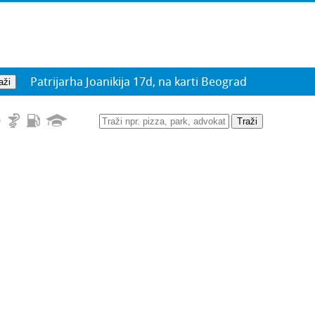
Patrijarha Joanikija 17d, na karti Beograd
Traži