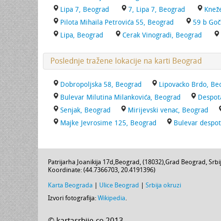
Lipa 7, Beograd
7, Lipa 7, Beograd
Knež
Pilota Mihaila Petrovića 55, Beograd
59 b Goč
Lipa, Beograd
Cerak Vinogradi, Beograd
Poslednje tražene lokacije na karti Beograd
Dobropoljska 58, Beograd
Lipovacko Brdo, Be
Bulevar Milutina Milankovića, Beograd
Despot
Senjak, Beograd
Mirijevski venac, Beograd
Majke Jevrosime 125, Beograd
Bulevar despot
Patrijarha Joanikija 17d
,
Beograd
, (
18032
),
Grad Beograd
,
Srbi
Koordinate: (
44.7366703
,
20.4191396
)
Karta Beograda
|
Ulice Beograd
|
Srbija okruzi
Izvori fotografija:
Wikipedia
.
© kartasrbije.co 2013