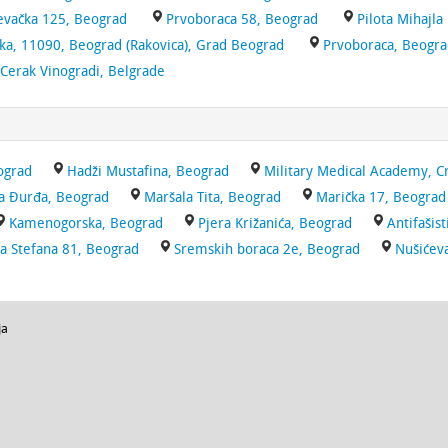
evačka 125, Beograd
Prvoboraca 58, Beograd
Pilota Mihajla
ka, 11090, Beograd (Rakovica), Grad Beograd
Prvoboraca, Beogr
Cerak Vinogradi, Belgrade
ograd
Hadži Mustafina, Beograd
Military Medical Academy, C
a Đurđa, Beograd
Maršala Tita, Beograd
Marička 17, Beograd
Kamenogorska, Beograd
Pjera Križanića, Beograd
Antifašis
a Stefana 81, Beograd
Sremskih boraca 2e, Beograd
Nušićev
ja