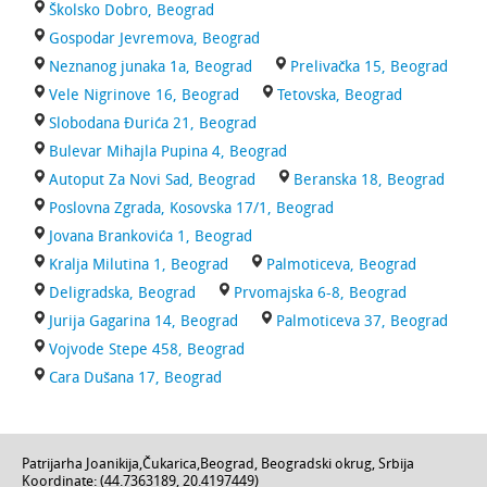
Školsko Dobro, Beograd
Gospodar Jevremova, Beograd
Neznanog junaka 1a, Beograd
Prelivačka 15, Beograd
Vele Nigrinove 16, Beograd
Tetovska, Beograd
Slobodana Đurića 21, Beograd
Bulevar Mihajla Pupina 4, Beograd
Autoput Za Novi Sad, Beograd
Beranska 18, Beograd
Poslovna Zgrada, Kosovska 17/1, Beograd
Jovana Brankovića 1, Beograd
Kralja Milutina 1, Beograd
Palmoticeva, Beograd
Deligradska, Beograd
Prvomajska 6-8, Beograd
Jurija Gagarina 14, Beograd
Palmoticeva 37, Beograd
Vojvode Stepe 458, Beograd
Cara Dušana 17, Beograd
Patrijarha Joanikija
,
Čukarica
,
Beograd
,
Beogradski okrug
,
Srbija
Koordinate: (
44.7363189
,
20.4197449
)