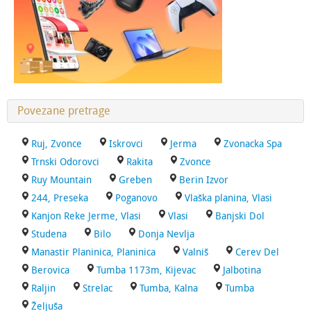
Povezane pretrage
Ruj, Zvonce
Iskrovci
Jerma
Zvonacka Spa
Trnski Odorovci
Rakita
Zvonce
Ruy Mountain
Greben
Berin Izvor
244, Preseka
Poganovo
Vlaška planina, Vlasi
Kanjon Reke Jerme, Vlasi
Vlasi
Banjski Dol
Studena
Bilo
Donja Nevlja
Manastir Planinica, Planinica
Valniš
Cerev Del
Berovica
Tumba 1173m, Kijevac
Jalbotina
Raljin
Strelac
Tumba, Kalna
Tumba
Željuša