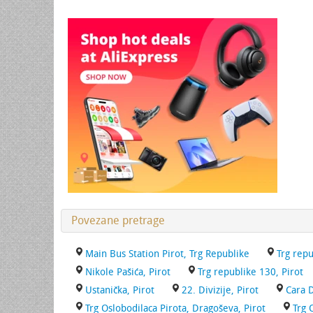
Povezane pretrage
Main Bus Station Pirot, Trg Republike
Trg repu
Nikole Pašića, Pirot
Trg republike 130, Pirot
Ustanička, Pirot
22. Divizije, Pirot
Cara D
Trg Oslobodilaca Pirota, Dragoševa, Pirot
Trg 