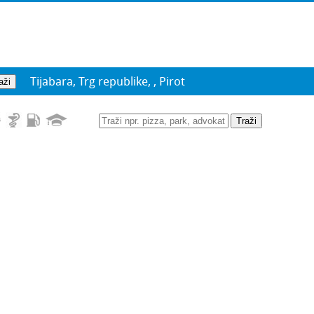
Tijabara, Trg republike, , Pirot
Traži