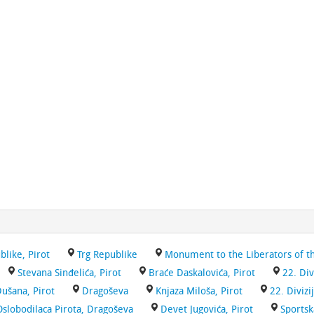
blike, Pirot
Trg Republike
Monument to the Liberators of the
Stevana Sinđelića, Pirot
Braće Daskalovića, Pirot
22. Div
ušana, Pirot
Dragoševa
Knjaza Miloša, Pirot
22. Divizi
Oslobodilaca Pirota, Dragoševa
Devet Jugovića, Pirot
Sportsk