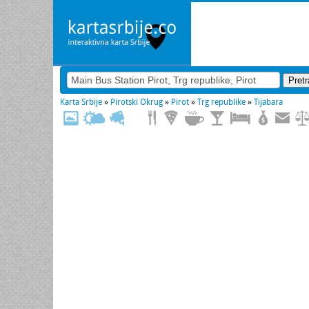
Karta Srbije
»
Pirotski Okrug
»
Pirot
»
Trg republike
»
Tijabara