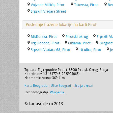
Vojvode Mišića, Pirot
Takovska, Pirot
Đer
Srpskih Vladara Street
Poslednje tražene lokacije na karti Pirot
Midžorska, Pirot
Pirotski okrug
Srpskih Vl
Trg Slobode, Pirot
Ciklama, Pirot
Dragošev
Srpskih Vladara 68, Pirot
10.ulica, Pirot
Je
Tijabara,
Trg republike
,
Pirot
, (
18300
),
Pirotski Okrug
,
Srbija
Koordinate: (
43.1617746
,
22.5904068
)
Nadmorska visina:
369,11m
Karta Beograda
|
Ulice Beograd
|
Srbija okruzi
Izvori fotografija:
Wikipedia
.
© kartasrbije.co 2013