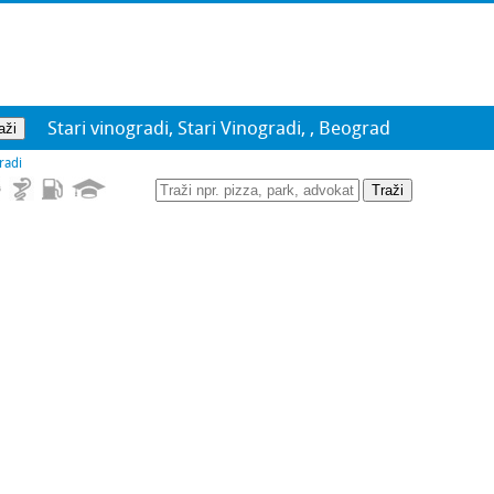
Stari vinogradi, Stari Vinogradi, , Beograd
radi
Traži