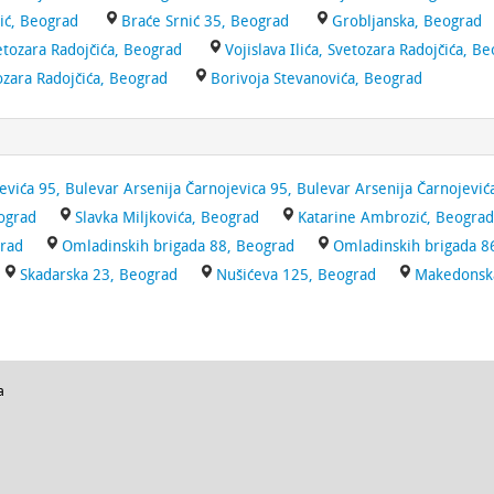
ić, Beograd
Braće Srnić 35, Beograd
Grobljanska, Beograd
etozara Radojčića, Beograd
Vojislava Ilića, Svetozara Radojčića, B
tozara Radojčića, Beograd
Borivoja Stevanovića, Beograd
evića 95, Bulevar Arsenija Čarnojevica 95, Bulevar Arsenija Čarnojevi
eograd
Slavka Miljkovića, Beograd
Katarine Ambrozić, Beograd
grad
Omladinskih brigada 88, Beograd
Omladinskih brigada 8
Skadarska 23, Beograd
Nušićeva 125, Beograd
Makedonska
a