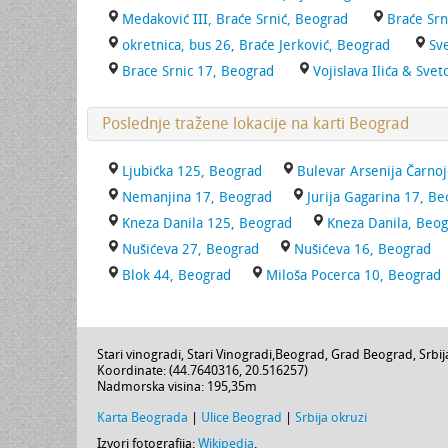
Medaković III, Braće Srnić, Beograd
Braće Srn
okretnica, bus 26, Braće Jerković, Beograd
Sv
Brace Srnic 17, Beograd
Vojislava Ilića & Sve
Poslednje tražene lokacije na karti Beograd
Ljubićka 125, Beograd
Bulevar Arsenija Čarnoj
Nemanjina 17, Beograd
Jurija Gagarina 17, B
Kneza Danila 125, Beograd
Kneza Danila, Beo
Nušićeva 27, Beograd
Nušićeva 16, Beograd
Blok 44, Beograd
Miloša Pocerca 10, Beograd
Stari vinogradi,
Stari Vinogradi
,
Beograd
,
Grad Beograd
,
Srbij
Koordinate: (
44.7640316
,
20.516257
)
Nadmorska visina:
195,35m
Karta Beograda
|
Ulice Beograd
|
Srbija okruzi
Izvori fotografija:
Wikipedia
.