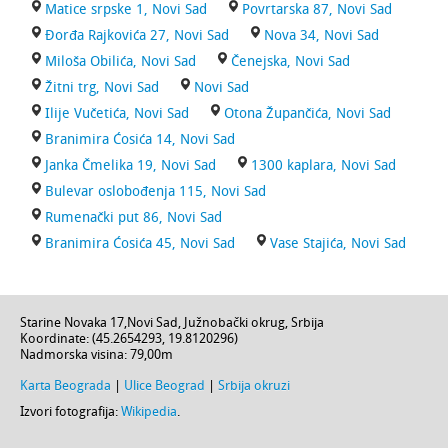
Matice srpske 1, Novi Sad
Povrtarska 87, Novi Sad
Đorđa Rajkovića 27, Novi Sad
Nova 34, Novi Sad
Miloša Obilića, Novi Sad
Čenejska, Novi Sad
Žitni trg, Novi Sad
Novi Sad
Ilije Vučetića, Novi Sad
Otona Župančića, Novi Sad
Branimira Ćosića 14, Novi Sad
Janka Čmelika 19, Novi Sad
1300 kaplara, Novi Sad
Bulevar oslobođenja 115, Novi Sad
Rumenački put 86, Novi Sad
Branimira Ćosića 45, Novi Sad
Vase Stajića, Novi Sad
Starine Novaka 17
,
Novi Sad
,
Južnobački okrug
,
Srbija
Koordinate: (
45.2654293
,
19.8120296
)
Nadmorska visina:
79,00m
Karta Beograda
|
Ulice Beograd
|
Srbija okruzi
Izvori fotografija:
Wikipedia
.