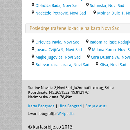
Oblačića Rada, Novi Sad
Solunska, Novi Sad
Nadežde Petrović, Novi Sad
Molnar Đule 1, N
Poslednje tražene lokacije na karti Novi Sad
Orlovića Pavla, Novi Sad
Radomira Raše Radujk
Jovana Cvijića 9, Novi Sad
Milana Koma, Novi 
Majke Jugovića, Novi Sad
Cara Dušana 76, Novi
Bulevar cara Lazara, Novi Sad
Klisa, Novi Sad
Starine Novaka 8
,
Novi Sad
,
Južnobački okrug
,
Srbija
Koordinate: (
45.2651532
,
19.812176
)
Nadmorska visina:
78,49m
Karta Beograda
|
Ulice Beograd
|
Srbija okruzi
Izvori fotografija:
Wikipedia
.
© kartasrbije.co 2013