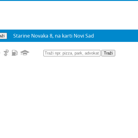
Starine Novaka 8, na karti Novi Sad
Traži