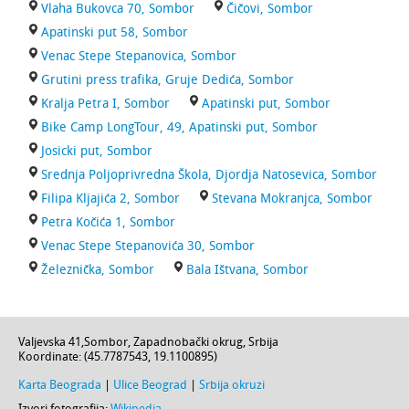
Vlaha Bukovca 70, Sombor
Čičovi, Sombor
Apatinski put 58, Sombor
Venac Stepe Stepanovica, Sombor
Grutini press trafika, Gruje Dedića, Sombor
Kralja Petra I, Sombor
Apatinski put, Sombor
Bike Camp LongTour, 49, Apatinski put, Sombor
Josicki put, Sombor
Srednja Poljoprivredna Škola, Djordja Natosevica, Sombor
Filipa Kljajića 2, Sombor
Stevana Mokranjca, Sombor
Petra Kočića 1, Sombor
Venac Stepe Stepanovića 30, Sombor
Železnička, Sombor
Bala Ištvana, Sombor
Valjevska 41
,
Sombor
,
Zapadnobački okrug
,
Srbija
Koordinate: (
45.7787543
,
19.1100895
)
Karta Beograda
|
Ulice Beograd
|
Srbija okruzi
Izvori fotografija:
Wikipedia
.