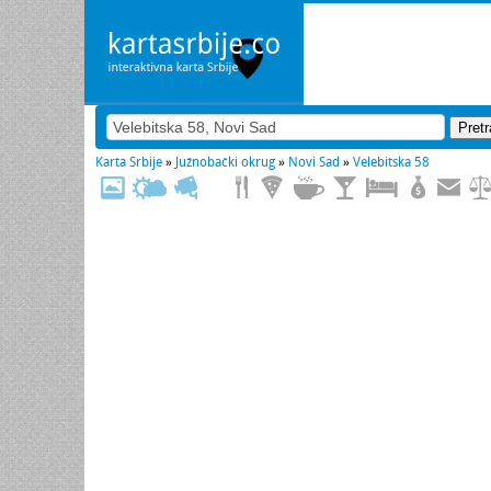
Karta Srbije
»
Južnobački okrug
»
Novi Sad
»
Velebitska 58