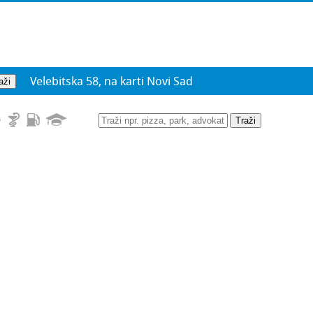
Velebitska 58, na karti Novi Sad
Traži