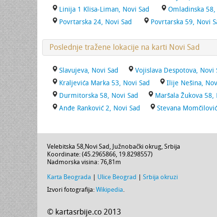
Linija 1 Klisa-Liman, Novi Sad
Omladinska 58,
Povrtarska 24, Novi Sad
Povrtarska 59, Novi S
Poslednje tražene lokacije na karti Novi Sad
Slavujeva, Novi Sad
Vojislava Despotova, Novi
Kraljevića Marka 53, Novi Sad
Ilije Nešina, No
Durmitorska 58, Novi Sad
Maršala Žukova 58, 
Anđe Ranković 2, Novi Sad
Stevana Momčilović
Velebitska 58
,
Novi Sad
,
Južnobački okrug
,
Srbija
Koordinate: (
45.2965866
,
19.8298557
)
Nadmorska visina:
76,81m
Karta Beograda
|
Ulice Beograd
|
Srbija okruzi
Izvori fotografija:
Wikipedia
.
© kartasrbije.co 2013