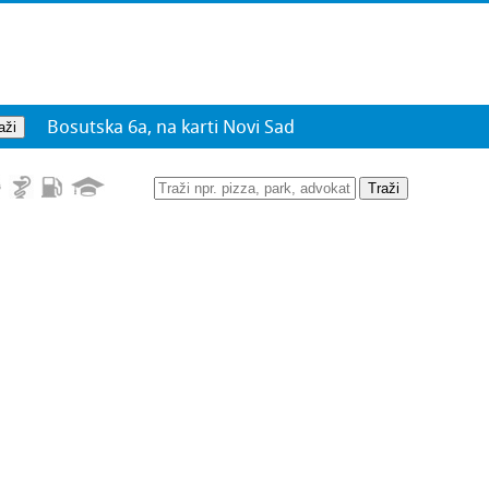
Bosutska 6a, na karti Novi Sad
Traži