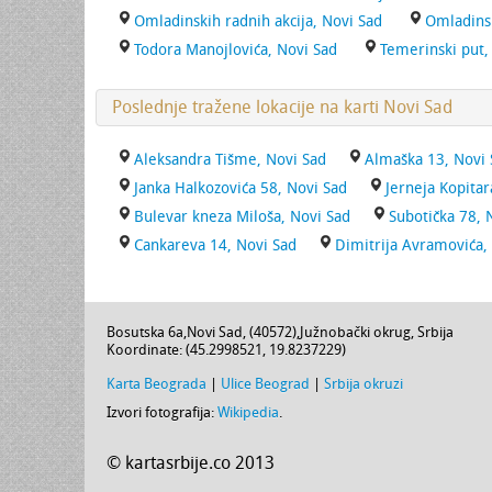
Omladinskih radnih akcija, Novi Sad
Omladins
Todora Manojlovića, Novi Sad
Temerinski put,
Poslednje tražene lokacije na karti Novi Sad
Aleksandra Tišme, Novi Sad
Almaška 13, Novi 
Janka Halkozovića 58, Novi Sad
Jerneja Kopitar
Bulevar kneza Miloša, Novi Sad
Subotička 78, 
Cankareva 14, Novi Sad
Dimitrija Avramovića,
Bosutska 6a
,
Novi Sad
, (
40572
),
Južnobački okrug
,
Srbija
Koordinate: (
45.2998521
,
19.8237229
)
Karta Beograda
|
Ulice Beograd
|
Srbija okruzi
Izvori fotografija:
Wikipedia
.
© kartasrbije.co 2013