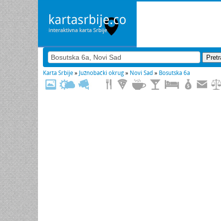
Karta Srbije
»
Južnobački okrug
»
Novi Sad
»
Bosutska 6a