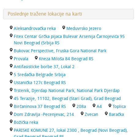
Poslednje tražene lokacije na karti
Aleksandrovačka reka
Meduvrsko Jezero
Fitex Centar Grčka pijaca Bulevar Arsenija Čarnojevića 95
Novi Beograd (Srbija RS
Bukovac Perspective, Fruska Gora National Park
Provala
Kneza Miloša 84 Beograd RS
Antifasisticke borbe 37, Lokal 2
5 Sredačka Belgrade Srbija
Ustanička 127c Beograd RS
Trstenik, Djerdap National Park, National Park Djerdap
45 Terazije, 11102, Beograd (Stari Grad), Grad Beograd
Birčaninova 37 Beograd RS
208a
A4
Toplica
Dom Zdravlja -Pecenjevac, 214
Zvecan
Baračka
Božička reka
PARISKE KOMUNE 27, lokal 2300 , Beograd (Novi Beograd),
Grad Beograd Beograd RS