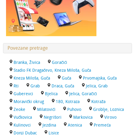
Povezane pretrage
Branka, Živica
Goračići
Stadio FK Dragačevo, Kneza Miloša, Guča
Kneza Miloša, Guča
Guča
Prvomajska, Guča
Rti
Grab
Draca, Guča
Jelica, Grab
Guberevci
Bjelica
Jelica, Goračići
Moravički okrug
180, Kotraza
Kotraža
Zeoke
Milatovići
Puhovo
Groblje, Loznica
Vučkovica
Negrišori
Markovica
Virovo
Kulinovci
Jezdina
Atenica
Premeća
Donji Dubac
Lisice