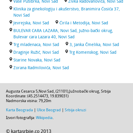
Vase Pušibrka, Novi Sad
Živka Radovanovića, Novi Sad
Klinika za ginekologiju i akušerstvo, Branimira Ćosića 37,
Novi Sad
Jevrejska, Novi Sad
Ćirila i Metodija, Novi Sad
BULEVAR CARA LAZARA, Novi Sad, Južno-bački okrug,
Bulevar cara Lazara 40, Novi Sad
Trg mladenaca, Novi Sad
3, Janka Čmelika, Novi Sad
Draginje Ružić, Novi Sad
Trg Komenskog, Novi Sad
Starine Novaka, Novi Sad
Zorana Radmilovića, Novi Sad
Augusta Cesarca 5
,
Novi Sad
, (
21101
),
Južnobački okrug
,
Srbija
Koordinate: (
45.2514473
,
19.839031
)
Nadmorska visina:
79,20m
Karta Beograda
|
Ulice Beograd
|
Srbija okruzi
Izvori fotografija:
Wikipedia
.
© kartasrbije.co 2013