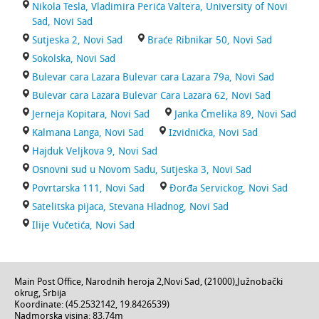
Nikola Tesla, Vladimira Perića Valtera, University of Novi
Sad, Novi Sad
Sutjeska 2, Novi Sad
Braće Ribnikar 50, Novi Sad
Sokolska, Novi Sad
Bulevar cara Lazara Bulevar cara Lazara 79a, Novi Sad
Bulevar cara Lazara Bulevar Cara Lazara 62, Novi Sad
Jerneja Kopitara, Novi Sad
Janka Čmelika 89, Novi Sad
Kalmana Langa, Novi Sad
Izvidnička, Novi Sad
Hajduk Veljkova 9, Novi Sad
Osnovni sud u Novom Sadu, Sutjeska 3, Novi Sad
Povrtarska 111, Novi Sad
Đorđa Servickog, Novi Sad
Satelitska pijaca, Stevana Hladnog, Novi Sad
Ilije Vučetića, Novi Sad
Main Post Office,
Narodnih heroja 2
,
Novi Sad
, (
21000
),
Južnobački
okrug
,
Srbija
Koordinate: (
45.2532142
,
19.8426539
)
Nadmorska visina:
83,74m