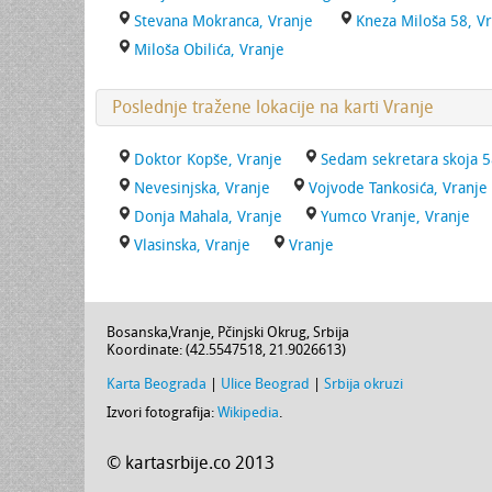
Stevana Mokranca, Vranje
Kneza Miloša 58, V
Miloša Obilića, Vranje
Poslednje tražene lokacije na karti Vranje
Doktor Kopše, Vranje
Sedam sekretara skoja 5
Nevesinjska, Vranje
Vojvode Tankosića, Vranje
Donja Mahala, Vranje
Yumco Vranje, Vranje
Vlasinska, Vranje
Vranje
Bosanska
,
Vranje
,
Pčinjski Okrug
,
Srbija
Koordinate: (
42.5547518
,
21.9026613
)
Karta Beograda
|
Ulice Beograd
|
Srbija okruzi
Izvori fotografija:
Wikipedia
.
© kartasrbije.co 2013