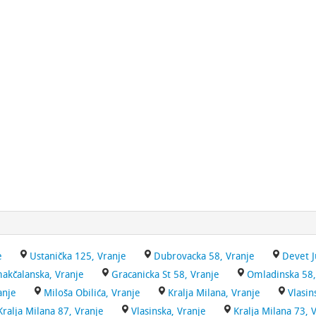
e
Ustanička 125, Vranje
Dubrovacka 58, Vranje
Devet J
akčalanska, Vranje
Gracanicka St 58, Vranje
Omladinska 58,
anje
Miloša Obilića, Vranje
Kralja Milana, Vranje
Vlasin
Kralja Milana 87, Vranje
Vlasinska, Vranje
Kralja Milana 73, 