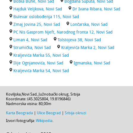
Boška Buhe, Novi Sad
Bogdana Šuputa, Novi Sad
Hajduk Veljkova, Novi Sad
Dr Ivana Ribara, Novi Sad
Bulevar oslobođenja 115, Novi Sad
Zmaj Jovina 25, Novi Sad
Lončarska, Novi Sad
PC Nis Gasprom Njeft, Narodnog fronta 12, Novi Sad
Liman 4, Novi Sad
Tolstojeva 38, Novi Sad
Strumička, Novi Sad
Kraljevića Marka 2, Novi Sad
Kraljevića Marka 55, Novi Sad
Ilije Ognjanovića, Novi Sad
Igmanska, Novi Sad
Kraljevića Marka 54, Novi Sad
Koviljska
,
Novi Sad
,
Južnobački okrug
,
Srbija
Koordinate: (
45.3025804
,
19.8196846
)
Nadmorska visina:
80,00m
Karta Beograda
|
Ulice Beograd
|
Srbija okruzi
Izvori fotografija:
Wikipedia
.