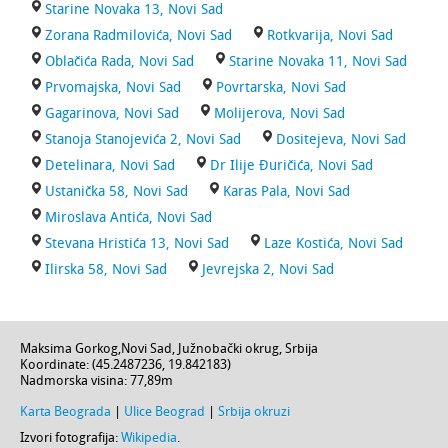
Starine Novaka 13, Novi Sad
Zorana Radmilovića, Novi Sad
Rotkvarija, Novi Sad
Oblačića Rada, Novi Sad
Starine Novaka 11, Novi Sad
Prvomajska, Novi Sad
Povrtarska, Novi Sad
Gagarinova, Novi Sad
Molijerova, Novi Sad
Stanoja Stanojevića 2, Novi Sad
Dositejeva, Novi Sad
Detelinara, Novi Sad
Dr Ilije Đuričića, Novi Sad
Ustanička 58, Novi Sad
Karas Pala, Novi Sad
Miroslava Antića, Novi Sad
Stevana Hristića 13, Novi Sad
Laze Kostića, Novi Sad
Ilirska 58, Novi Sad
Jevrejska 2, Novi Sad
Maksima Gorkog
,
Novi Sad
,
Južnobački okrug
,
Srbija
Koordinate: (
45.2487236
,
19.842183
)
Nadmorska visina:
77,89m
Karta Beograda
|
Ulice Beograd
|
Srbija okruzi
Izvori fotografija:
Wikipedia
.