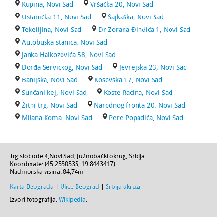
Kupina, Novi Sad
Vršačka 20, Novi Sad
Ustanička 11, Novi Sad
Šajkaška, Novi Sad
Tekelijina, Novi Sad
Dr Zorana Đinđića 1, Novi Sad
Autobuska stanica, Novi Sad
Janka Halkozovića 58, Novi Sad
Đorđa Servickog, Novi Sad
Jevrejska 23, Novi Sad
Banijska, Novi Sad
Kosovska 17, Novi Sad
Sunčani kej, Novi Sad
Koste Racina, Novi Sad
Žitni trg, Novi Sad
Narodnog fronta 20, Novi Sad
Milana Koma, Novi Sad
Pere Popadića, Novi Sad
Trg slobode 4
,
Novi Sad
,
Južnobački okrug
,
Srbija
Koordinate: (
45.2550535
,
19.8443417
)
Nadmorska visina:
84,74m
Karta Beograda
|
Ulice Beograd
|
Srbija okruzi
Izvori fotografija:
Wikipedia
.