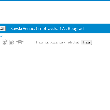
Savski Venac, Crnotravska 17, , Beograd
nac
Traži