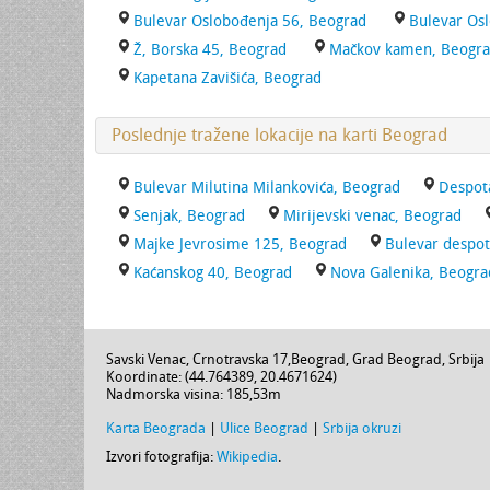
Bulevar Oslobođenja 56, Beograd
Bulevar Os
Ž, Borska 45, Beograd
Mačkov kamen, Beogr
Kapetana Zavišića, Beograd
Poslednje tražene lokacije na karti Beograd
Bulevar Milutina Milankovića, Beograd
Despot
Senjak, Beograd
Mirijevski venac, Beograd
Majke Jevrosime 125, Beograd
Bulevar despot
Kaćanskog 40, Beograd
Nova Galenika, Beogra
Savski Venac,
Crnotravska 17
,
Beograd
,
Grad Beograd
,
Srbija
Koordinate: (
44.764389
,
20.4671624
)
Nadmorska visina:
185,53m
Karta Beograda
|
Ulice Beograd
|
Srbija okruzi
Izvori fotografija:
Wikipedia
.