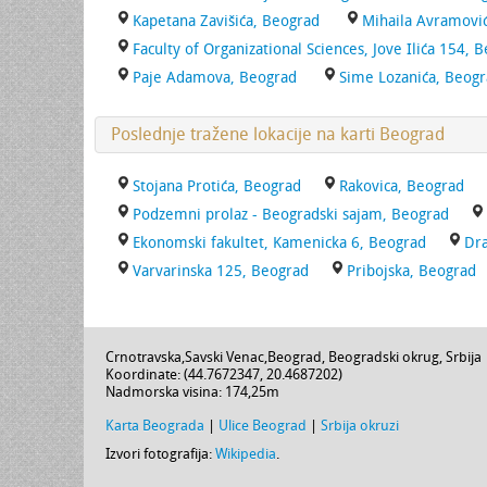
Kapetana Zavišića, Beograd
Mihaila Avramovi
Faculty of Organizational Sciences, Jove Ilića 154, 
Paje Adamova, Beograd
Sime Lozanića, Beog
Poslednje tražene lokacije na karti Beograd
Stojana Protića, Beograd
Rakovica, Beograd
Podzemni prolaz - Beogradski sajam, Beograd
Ekonomski fakultet, Kamenicka 6, Beograd
Dra
Varvarinska 125, Beograd
Pribojska, Beograd
Crnotravska
,
Savski Venac
,
Beograd
,
Beogradski okrug
,
Srbija
Koordinate: (
44.7672347
,
20.4687202
)
Nadmorska visina:
174,25m
Karta Beograda
|
Ulice Beograd
|
Srbija okruzi
Izvori fotografija:
Wikipedia
.