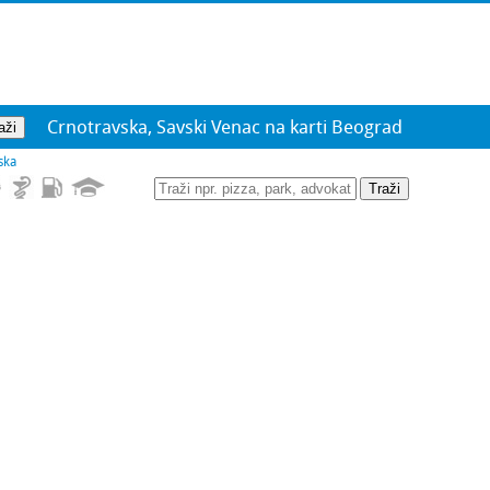
Crnotravska, Savski Venac na karti Beograd
ska
Traži