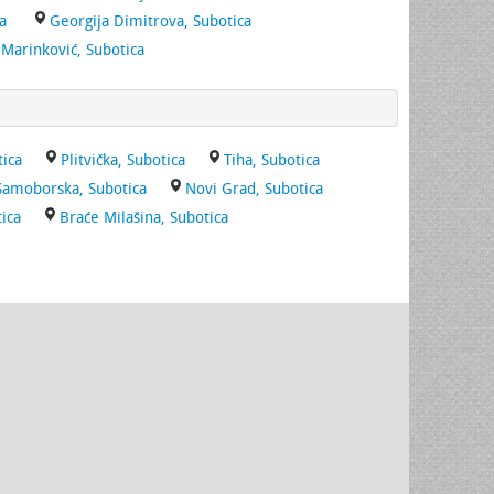
a
Georgija Dimitrova, Subotica
 Marinković, Subotica
tica
Plitvička, Subotica
Tiha, Subotica
Samoborska, Subotica
Novi Grad, Subotica
ica
Braće Milašina, Subotica