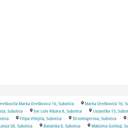
reškovića Marka Oreškoviċa 16, Subotica
Marka Oreškovića 16, S
ića, Subotica
Ive Lole Ribara 8, Subotica
Ustanička 15, Subot
otica
Filipa Višnjića, Subotica
Štrosmajerova, Subotica
anjia 58, Subotica
Banatska 8, Subotica
Maksima Gorkog, Su