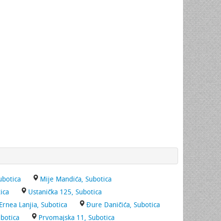
ubotica
Mije Mandića, Subotica
ica
Ustanička 125, Subotica
Ernea Lanjia, Subotica
Đure Daničića, Subotica
botica
Prvomajska 11, Subotica