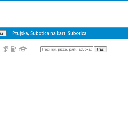
Ptujska, Subotica na karti Subotica
Traži