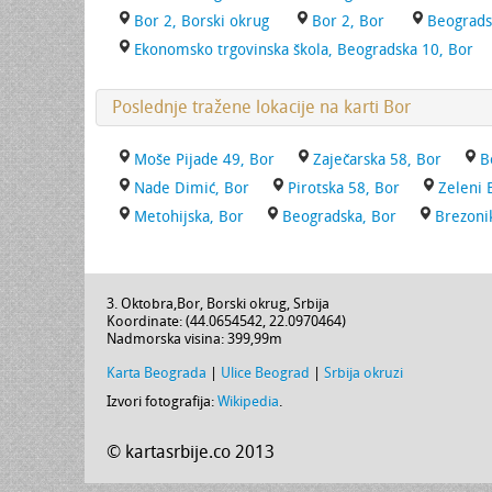
Bor 2, Borski okrug
Bor 2, Bor
Beograds
Ekonomsko trgovinska škola, Beogradska 10, Bor
Poslednje tražene lokacije na karti Bor
Moše Pijade 49, Bor
Zaječarska 58, Bor
B
Nade Dimić, Bor
Pirotska 58, Bor
Zeleni 
Metohijska, Bor
Beogradska, Bor
Brezoni
3. Oktobra
,
Bor
,
Borski okrug
,
Srbija
Koordinate: (
44.0654542
,
22.0970464
)
Nadmorska visina:
399,99m
Karta Beograda
|
Ulice Beograd
|
Srbija okruzi
Izvori fotografija:
Wikipedia
.
© kartasrbije.co 2013