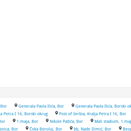
 Bor
Generala Pavla Ilića, Bor
Generala Pavla Ilića, Borski o
ja Petra I 16, Borski okrug
Post of Serbia, Kralja Petra I 16, Bor
Bor
1.maja, Bor
Nikole Pašića, Bor
Mali stadium, 1.maj
ovica, Bor
Čoka Boroluj, Bor
bb, Nade Dimić, Bor
Beog