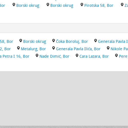
Bor
Borski okrug
Borski okrug
Pirotska 58, Bor
Z
 58, Bor
Borski okrug
Čoka Boroluj, Bor
Generala Pavla I
2, Bor
Metalurg, Bor
Generala Pavla Ilića, Bor
Nikole Paš
ja Petra I 16, Bor
Nade Dimić, Bor
Cara Lazara, Bor
Pere