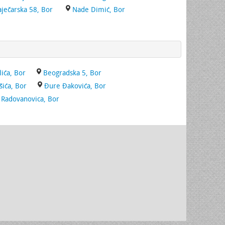
aječarska 58, Bor
Nade Dimić, Bor
lića, Bor
Beogradska 5, Bor
ića, Bor
Đure Đakovića, Bor
 Radovanovica, Bor