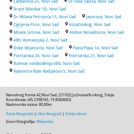
Cankareva 25, Novi Sad
Dr Vase Savića, Novi Sad
Braće Ribnikar 50, Novi Sad
Dr Milana Petrovića 15, Novi Sad
Javorova, Novi Sad
Ognjena Price, Novi Sad
Kozačinskog, Novi Sad
Milana Simina, Novi Sad
Alekse Nenadovića, Novi Sad
48b, Romanijska 2, Novi Sad
Đoke Mijatovića, Novi Sad
Pavla Papa 14, Novi Sad
Povrtarska 28, Novi Sad
Povrtarska 23, Novi Sad
Bulevar oslobođenja 68b, Novi Sad
Radomira Raše Radujkova 5, Novi Sad
Narodnog fronta 42
,
Novi Sad
, (
21102
),
Južnobački okrug
,
Srbija
Koordinate: (
45.2398165
,
19.8360683
)
Nadmorska visina:
80,00m
Karta Beograda
|
Ulice Beograd
|
Srbija okruzi
Izvori fotografija:
Wikipedia
.