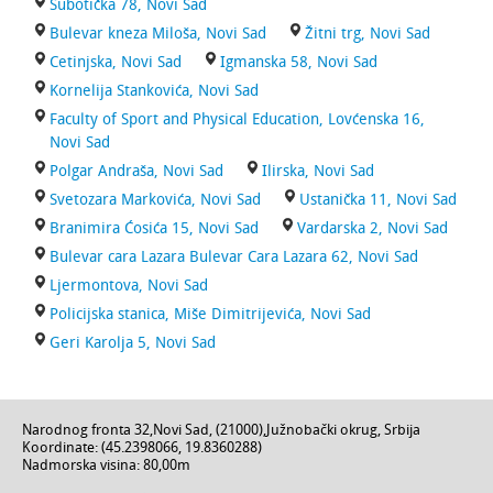
Subotička 78, Novi Sad
Bulevar kneza Miloša, Novi Sad
Žitni trg, Novi Sad
Cetinjska, Novi Sad
Igmanska 58, Novi Sad
Kornelija Stankovića, Novi Sad
Faculty of Sport and Physical Education, Lovćenska 16,
Novi Sad
Polgar Andraša, Novi Sad
Ilirska, Novi Sad
Svetozara Markovića, Novi Sad
Ustanička 11, Novi Sad
Branimira Ćosića 15, Novi Sad
Vardarska 2, Novi Sad
Bulevar cara Lazara Bulevar Cara Lazara 62, Novi Sad
Ljermontova, Novi Sad
Policijska stanica, Miše Dimitrijevića, Novi Sad
Geri Karolja 5, Novi Sad
Narodnog fronta 32
,
Novi Sad
, (
21000
),
Južnobački okrug
,
Srbija
Koordinate: (
45.2398066
,
19.8360288
)
Nadmorska visina:
80,00m