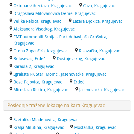
Oktobarskih zrtava, Kragujevac
Ćava, Kragujevac
Dragoslava Milovanovica Deme, Kragujevac
Veljka Rebica, Kragujevac
Lazara Djokica, Kragujevac
Aleksandra Visockog, Kragujevac
FIAT automobili Srbija - Park dobavljača Grošnica,
Kragujevac
Otona Župančića, Kragujevac
Risovačka, Kragujevac
Belosevac, Erdeč
Dostojevskog, Kragujevac
Karaula 2, Kragujevac
Igraliste FK Stari Momci, Jasenovacka, Kragujevac
Boze Pajovica, Kragujevac
Erdeč
Miroslava Ristica, Kragujevac
Jasenovacka, Kragujevac
Poslednje tražene lokacije na karti Kragujevac
Svetolika Mladenovica, Kragujevac
Kralja Milutina, Kragujevac
Mostarska, Kragujevac