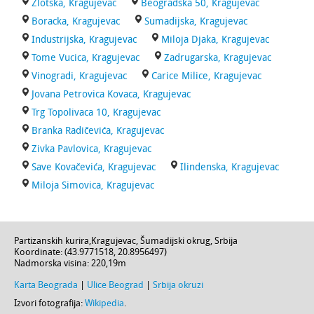
Zlotska, Kragujevac
Beogradska 50, Kragujevac
Boracka, Kragujevac
Sumadijska, Kragujevac
Industrijska, Kragujevac
Miloja Djaka, Kragujevac
Tome Vucica, Kragujevac
Zadrugarska, Kragujevac
Vinogradi, Kragujevac
Carice Milice, Kragujevac
Jovana Petrovica Kovaca, Kragujevac
Trg Topolivaca 10, Kragujevac
Branka Radičevića, Kragujevac
Zivka Pavlovica, Kragujevac
Save Kovačevića, Kragujevac
Ilindenska, Kragujevac
Miloja Simovica, Kragujevac
Partizanskih kurira
,
Kragujevac
,
Šumadijski okrug
,
Srbija
Koordinate: (
43.9771518
,
20.8956497
)
Nadmorska visina:
220,19m
Karta Beograda
|
Ulice Beograd
|
Srbija okruzi
Izvori fotografija:
Wikipedia
.