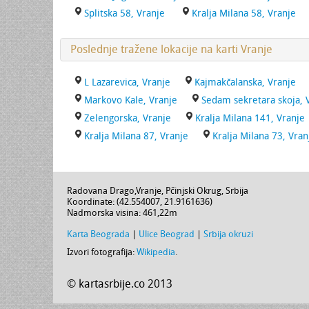
Splitska 58, Vranje
Kralja Milana 58, Vranje
Poslednje tražene lokacije na karti Vranje
L Lazarevica, Vranje
Kajmakčalanska, Vranje
Markovo Kale, Vranje
Sedam sekretara skoja, 
Zelengorska, Vranje
Kralja Milana 141, Vranje
Kralja Milana 87, Vranje
Kralja Milana 73, Vran
Radovana Drago
,
Vranje
,
Pčinjski Okrug
,
Srbija
Koordinate: (
42.554007
,
21.9161636
)
Nadmorska visina:
461,22m
Karta Beograda
|
Ulice Beograd
|
Srbija okruzi
Izvori fotografija:
Wikipedia
.
© kartasrbije.co 2013