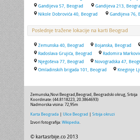
Gandijeva 57, Beograd
Gandijeva 213, Beogr
Nikole Dobrovića 40, Beograd
Gandijeva 76, 
Poslednje tražene lokacije na karti Beograd
Zemunska 40, Beograd
Bojanska, Beograd
Radoslava Grujića, Beograd
Radomira Markovi
Njegoševa 77, Beograd
Novogradska 47, Beog
Omladinskih brigada 101, Beograd
Kneginje L
Zemunska
,
Novi Beograd
,
Beograd
,
Beogradski okrug
,
Srbija
Koordinate: (
44.8118223
,
20.3864693
)
Nadmorska visina:
72,95m
Karta Beograda
|
Ulice Beograd
|
Srbija okruzi
Izvori fotografija:
Wikipedia
.
© kartasrbije.co 2013