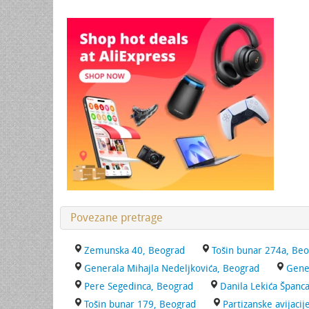
Povezane pretrage
Zemunska 40, Beograd
Tošin bunar 274a, Be
Generala Mihajla Nedeljkovića, Beograd
Gene
Pere Segedinca, Beograd
Danila Lekića Španc
Tošin bunar 179, Beograd
Partizanske avijaci