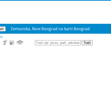
Zemunska, Novi Beograd na karti Beograd
ka
Traži